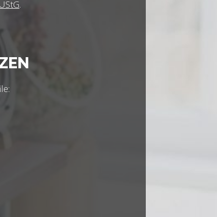
 UStG
.
NZEN
le: