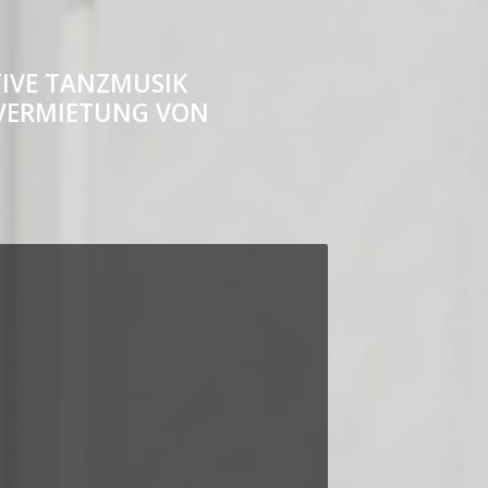
O
IVE TANZMUSIK
* VERMIETUNG VON