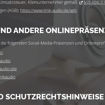
 Umsatzsteuer, Kleinunternehmer gemäß
§19 Abs. 1
gen (AGB):
https://www.tmk-audio.de/agb
UND ANDERE ONLINEPRÄSE
 die folgenden Social-Media-Präsenzen und Onlineprofi
io
kaudio
udio.site
tmkaudio
D SCHUTZRECHTSHINWEISE