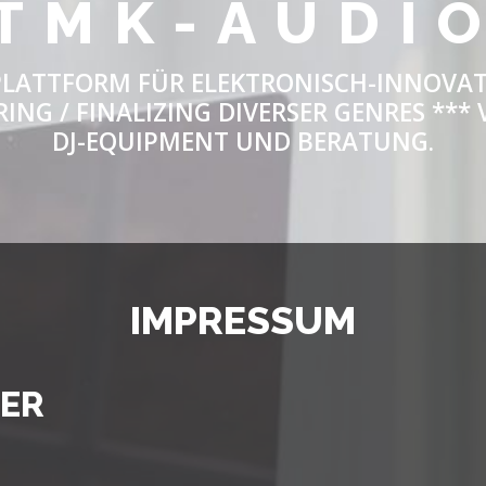
TMK-AUDI
LATTFORM FÜR ELEKTRONISCH-INNOVAT
ING / FINALIZING DIVERSER GENRES **
DJ-EQUIPMENT UND BERATUNG.
IMPRESSUM
TER