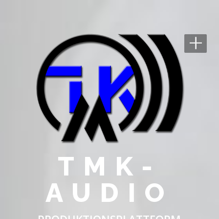
+
TMK-
AUDIO