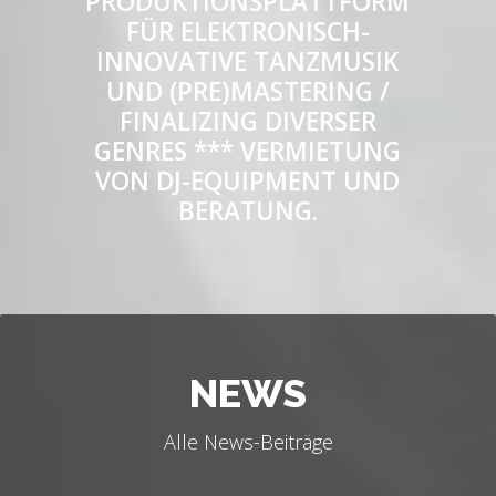
PRODUKTIONSPLATTFORM
FÜR ELEKTRONISCH-
INNOVATIVE TANZMUSIK
UND (PRE)MASTERING /
FINALIZING DIVERSER
GENRES *** VERMIETUNG
VON DJ-EQUIPMENT UND
BERATUNG.
NEWS
Alle News-Beiträge