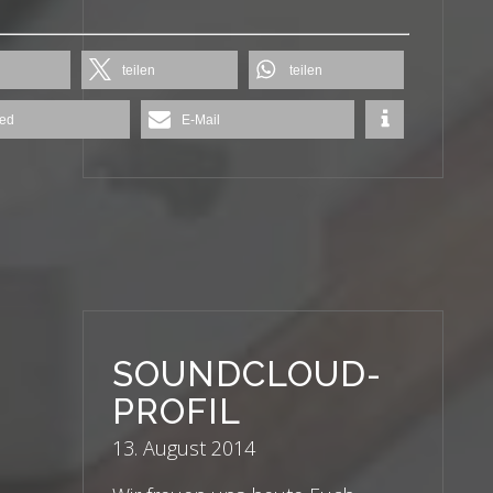
teilen
teilen
ed
E-Mail
SOUNDCLOUD-
PROFIL
13. August 2014