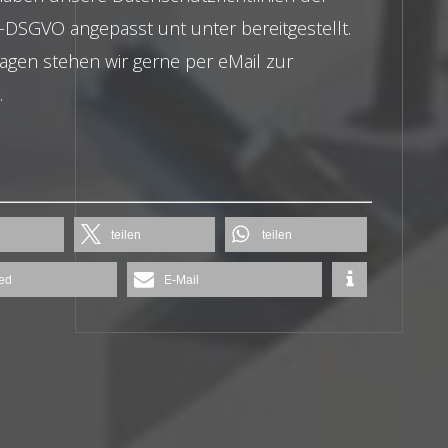
DSGVO angepasst unt unter bereitgestellt.
ragen stehen wir gerne per eMail zur
.
teilen
teilen
ed
E-Mail