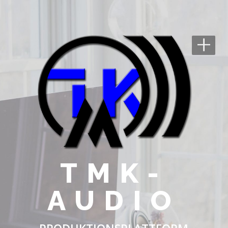
+
TMK-
AUDIO