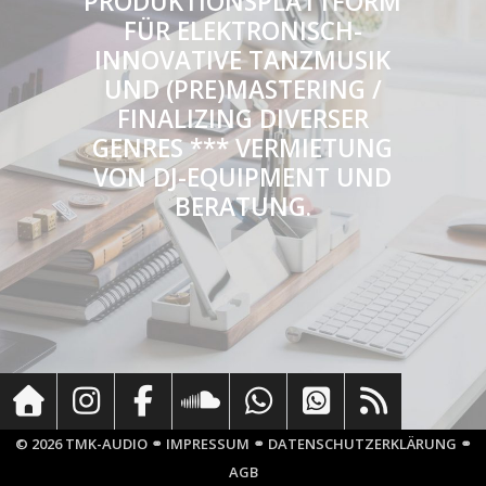
PRODUKTIONSPLATTFORM
FÜR ELEKTRONISCH-
INNOVATIVE TANZMUSIK
UND (PRE)MASTERING /
FINALIZING DIVERSER
GENRES *** VERMIETUNG
VON DJ-EQUIPMENT UND
BERATUNG.
© 2026 TMK-AUDIO ⚭
IMPRESSUM
⚭
DATENSCHUTZERKLÄRUNG
⚭
AGB