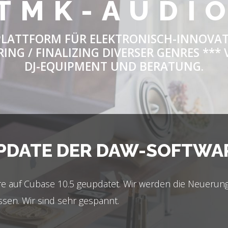
TMK-AUDI
LATTFORM FÜR ELEKTRONISCH-INNOVAT
ING / FINALIZING DIVERSER GENRES **
DJ-EQUIPMENT UND BERATUNG.
PDATE DER DAW-SOFTWA
 auf Cubase 10.5 geupdatet. Wir werden die Neuerunge
ssen. Wir sind sehr gespannt.