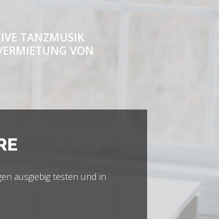
O
IVE TANZMUSIK
* VERMIETUNG VON
RE
n ausgiebig testen und in